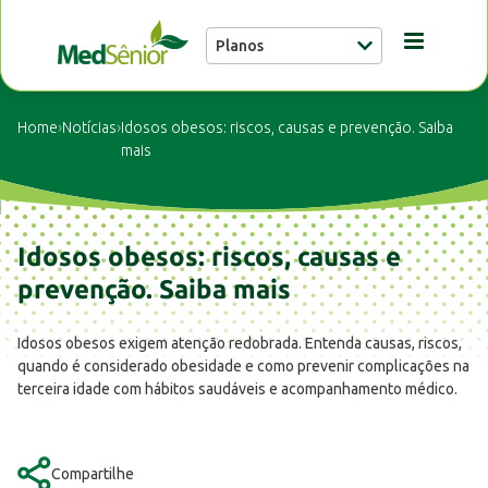
Planos
Conheça a MedSênior
Home
›
Notícias
›
Idosos obesos: riscos, causas e prevenção. Saiba
mais
Guia Médico
Idosos obesos: riscos, causas e
Unidades
prevenção. Saiba mais
Notícias
Idosos obesos exigem atenção redobrada. Entenda causas, riscos,
quando é considerado obesidade e como prevenir complicações na
terceira idade com hábitos saudáveis e acompanhamento médico.
Fale conosco
Compartilhe
Buscar