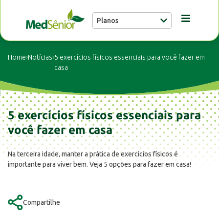
Planos
Conheça a MedSênior
Home
›
Notícias
›
5 exercícios físicos essenciais para você fazer em
casa
Guia Médico
5 exercícios físicos essenciais para
Unidades
você fazer em casa
Notícias
Na terceira idade, manter a prática de exercícios físicos é
importante para viver bem. Veja 5 opções para fazer em casa!
Fale conosco
Compartilhe
Buscar