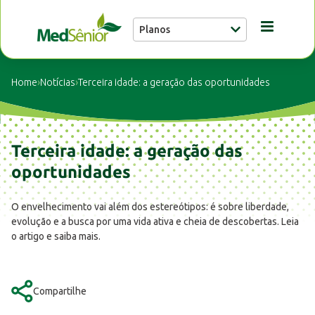
Planos
Conheça a MedSênior
Home
›
Notícias
›
Terceira idade: a geração das oportunidades
Guia Médico
Terceira idade: a geração das
Unidades
oportunidades
O envelhecimento vai além dos estereótipos: é sobre liberdade,
Notícias
evolução e a busca por uma vida ativa e cheia de descobertas. Leia
o artigo e saiba mais.
Fale conosco
Compartilhe
Buscar