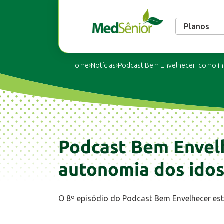
Planos
Home
›
Notícias
›
Podcast Bem Envelhecer: como in
Podcast Bem Envelh
autonomia dos idos
O 8º episódio do Podcast Bem Envelhecer est