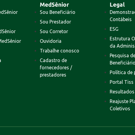
MedSênior
Legal
edSênior
Sou Beneficiário
Demonstra
Contábeis
Sou Prestador
ESG
dSênior
Sou Corretor
Estrutura O
MedSênior
Ouvidoria
da Adminis
Trabalhe conosco
Pesquisa de
a
Cadastro de
Beneficiári
fornecedores /
Política de
prestadores
Portal Tiss
Resultados
Reajuste P
Coletivos