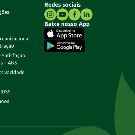
Redes sociais
ções
Baixe nosso App
rganizacional
tração
 Satisfação
os – ANS
 privacidade
 IDSS
lanos