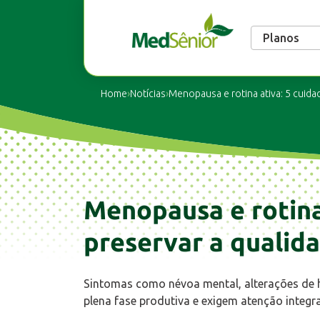
Planos
Home
›
Notícias
›
Menopausa e rotina ativa: 5 cuida
Menopausa e rotina
preservar a qualida
Sintomas como névoa mental, alterações de 
plena fase produtiva e exigem atenção integr