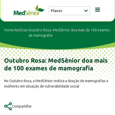
Planos
Conheça a MedSênior
Home
›
Notícias
›
Outubro Rosa: MedSênior doa mais de 100 exames
de mamografia
Guia Médico
Outubro Rosa: MedSênior doa mais
Unidades
de 100 exames de mamografia
Notícias
No Outubro Rosa, a MedSênior realiza a doação de mamografias a
mulheres em situação de vulnerabilidade social
Fale conosco
Compartilhe
Buscar