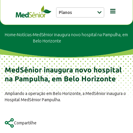
Planos
Conheça a MedSênior
Home
›
Notícias
›
MedSênior inaugura novo hospital na Pampulha, em
Belo Horizonte
Guia Médico
MedSênior inaugura novo hospital
Unidades
na Pampulha, em Belo Horizonte
Notícias
Ampliando a operação em Belo Horizonte, a MedSênior inaugura o
Hospital MedSênior Pampulha.
Fale conosco
Compartilhe
Buscar