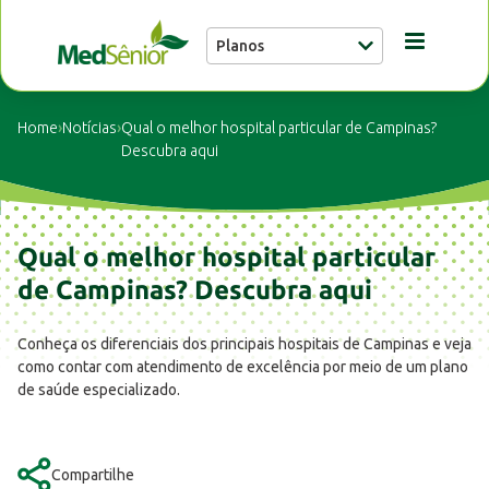
Planos
Conheça a MedSênior
Home
›
Notícias
›
Qual o melhor hospital particular de Campinas?
Descubra aqui
Guia Médico
Qual o melhor hospital particular
Unidades
de Campinas? Descubra aqui
Notícias
Conheça os diferenciais dos principais hospitais de Campinas e veja
como contar com atendimento de excelência por meio de um plano
de saúde especializado.
Fale conosco
Compartilhe
Buscar