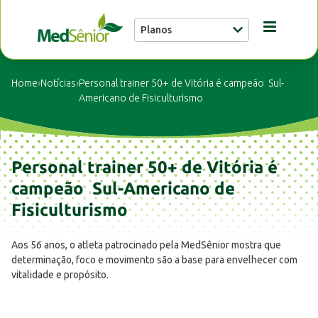
Planos
Conheça a MedSênior
Home
›
Notícias
›
Personal trainer 50+ de Vitória é campeão Sul-
Americano de Fisiculturismo
Guia Médico
Personal trainer 50+ de Vitória é
Unidades
campeão Sul-Americano de
Fisiculturismo
Notícias
Aos 56 anos, o atleta patrocinado pela MedSênior mostra que
determinação, foco e movimento são a base para envelhecer com
Fale conosco
vitalidade e propósito.
Buscar