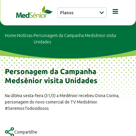
Planos
Conheça a MedSênior
Home
›
Notícias
›
Personagem da Campanha Medsênior visita
Unidades
Guia Médico
Personagem da Campanha
Unidades
Medsênior visita Unidades
Notícias
Na última sexta-feira (31/3) a Medênior recebeu Dona Corina,
personagem do novo comercial de TV Medsênior.
#SeremosTodosIdosos
Fale conosco
Compartilhe
Buscar