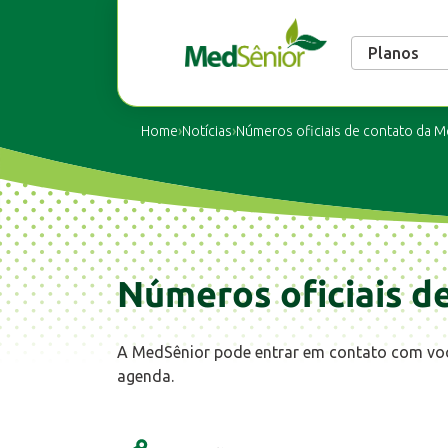
Planos
Home
›
Notícias
›
Números oficiais de contato da 
Números oficiais d
A MedSênior pode entrar em contato com você
agenda.