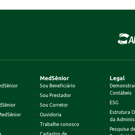
MedSênior
Legal
edSênior
Sou Beneficiário
Demonstra
Contábeis
Sou Prestador
ESG
dSênior
Sou Corretor
Estrutura O
MedSênior
Ouvidoria
da Adminis
Trabalhe conosco
Pesquisa de
a
Cadastro de