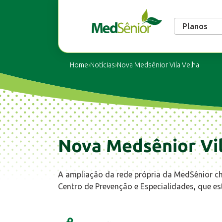
Planos
Home
›
Notícias
›
Nova Medsênior Vila Velha
Nova Medsênior Vi
​A ampliação da rede própria da MedSênior ch
Centro de Prevenção e Especialidades, que e