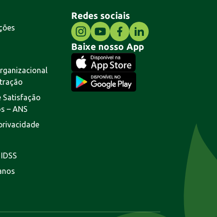
Redes sociais
ções
Baixe nosso App
rganizacional
tração
 Satisfação
os – ANS
 privacidade
 IDSS
lanos