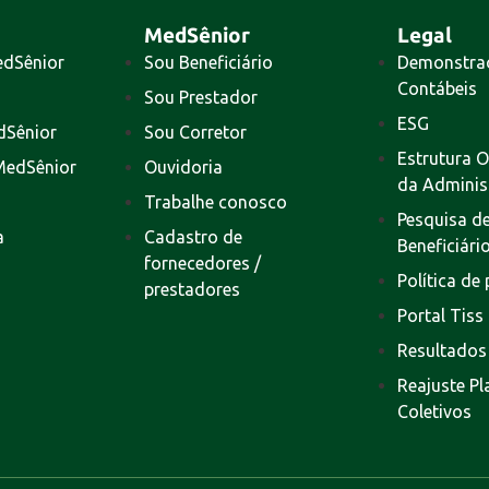
MedSênior
Legal
edSênior
Sou Beneficiário
Demonstra
Contábeis
Sou Prestador
ESG
dSênior
Sou Corretor
Estrutura O
MedSênior
Ouvidoria
da Adminis
Trabalhe conosco
Pesquisa de
a
Cadastro de
Beneficiári
fornecedores /
Política de
prestadores
Portal Tiss
Resultados
Reajuste P
Coletivos