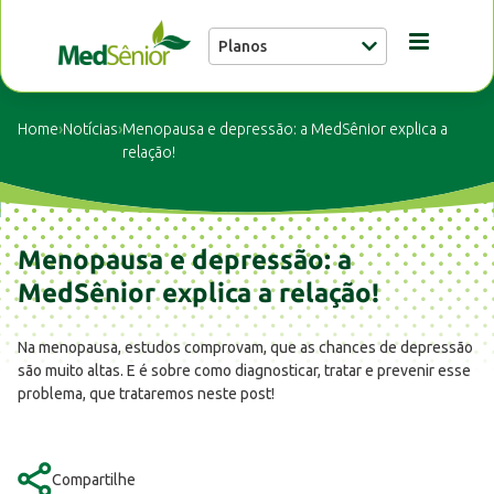
Planos
Conheça a MedSênior
Home
›
Notícias
›
Menopausa e depressão: a MedSênior explica a
relação!
Guia Médico
Menopausa e depressão: a
Unidades
MedSênior explica a relação!
Notícias
Na menopausa, estudos comprovam, que as chances de depressão
são muito altas. E é sobre como diagnosticar, tratar e prevenir esse
problema, que trataremos neste post!
Fale conosco
Compartilhe
Buscar