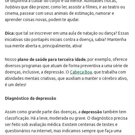
se disponha a cuidar do corpo e da mente. Atividades físicas,
hobbies
que dão prazer, como ler, assistir a filmes, ir ao teatro ou
cinema, passear com seus animais de estimação, namorar e
aprender coisas novas, podem te ajudar.
Dica:
que tal se inscrever em uma aula de natação ou dança? Essas
iniciativas são pontapés iniciais contra a doença, sabia? Mantenha
sua mente aberta e, principalmente, ativa!
Nosso
plano de saúde para terceira idade
, por exemplo, oferece
diversos programas que atuam de forma preventiva a uma série de
doenças, inclusive, a depressão. O
Cabeça Boa
, que trabalha com
atividades mentais criativas, que auxiliam a manter o cérebro ativo,
é um deles!
Diagnóstico da depressão
Assim como grande parte das doenças, a
depressão
também tem
classificação. Há a leve, moderada ou grave. O diagnóstico precisa
ser feito sob avaliação médica. Existem centenas de testes e
questionários na internet, mas indicamos sempre que faça uma