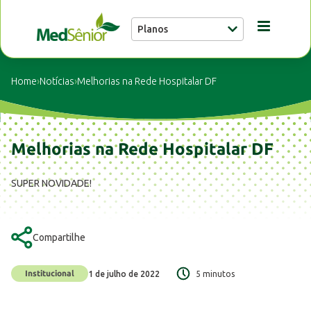
Planos
Conheça a MedSênior
Home
›
Notícias
›
Melhorias na Rede Hospitalar DF
Guia Médico
Melhorias na Rede Hospitalar DF
Unidades
SUPER NOVIDADE!
Notícias
Compartilhe
Fale conosco
Institucional
1 de julho de 2022
5 minutos
Buscar