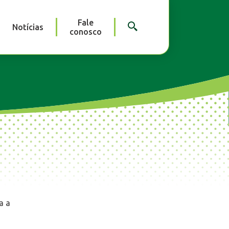
Fale
Notícias
conosco
a a