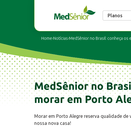
Planos
Home
›
Notícias
›
MedSênior no Brasil: conheça os 
MedSênior no Brasi
morar em Porto Al
Morar em Porto Alegre reserva qualidade de 
nossa nova casa!