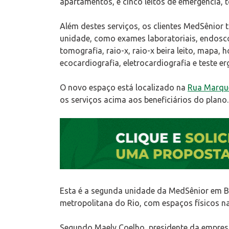
apartamentos, e cinco leitos de emergência, 
Além destes serviços, os clientes MedSênior
unidade, como exames laboratoriais, endosc
tomografia, raio-x, raio-x beira leito, mapa,
ecocardiografia, eletrocardiografia e teste e
O novo espaço está localizado na
Rua Marquê
os serviços acima aos beneficiários do plano.
Esta é a segunda unidade da MedSênior em B
metropolitana do Rio, com espaços físicos n
Segundo Maely Coelho, presidente da empres