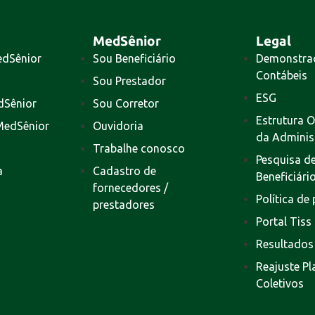
MedSênior
Legal
edSênior
Sou Beneficiário
Demonstra
Contábeis
Sou Prestador
ESG
dSênior
Sou Corretor
Estrutura O
MedSênior
Ouvidoria
da Adminis
Trabalhe conosco
Pesquisa de
a
Cadastro de
Beneficiári
fornecedores /
Política de
prestadores
Portal Tiss
Resultados
Reajuste P
Coletivos