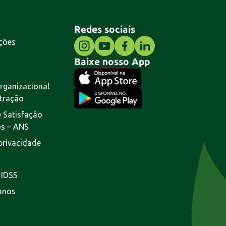
Redes sociais
ções
Baixe nosso App
rganizacional
tração
 Satisfação
os – ANS
 privacidade
 IDSS
lanos