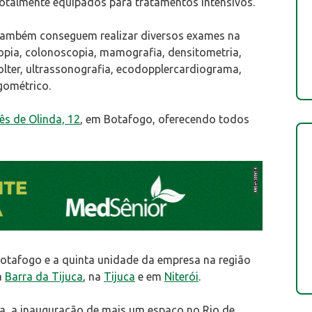
totalmente equipados para tratamentos intensivos.
 também conseguem realizar diversos exames na
opia, colonoscopia, mamografia, densitometria,
 holter, ultrassonografia, ecodopplercardiograma,
rgométrico.
s de Olinda, 12
, em Botafogo, oferecendo todos
otafogo e a quinta unidade da empresa na região
a
Barra da Tijuca
, na
Tijuca
e em
Niterói
.
a, a inauguração de mais um espaço no Rio de