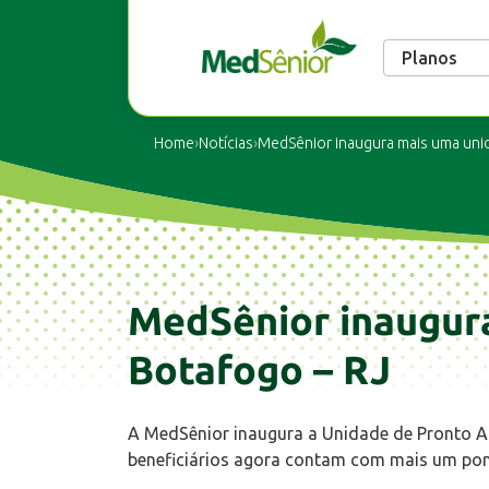
Planos
Home
›
Notícias
›
​MedSênior inaugura mais uma un
​MedSênior inaugu
Botafogo – RJ
A MedSênior inaugura a Unidade de Pronto 
beneficiários agora contam com mais um pon