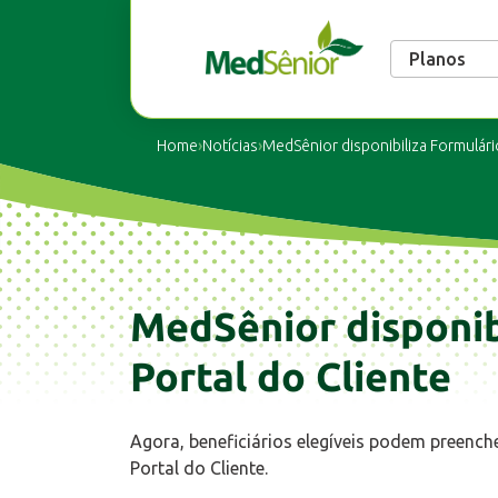
Planos
Home
›
Notícias
›
MedSênior disponibiliza Formulári
MedSênior disponib
Portal do Cliente
Agora, beneficiários elegíveis podem preench
Portal do Cliente.