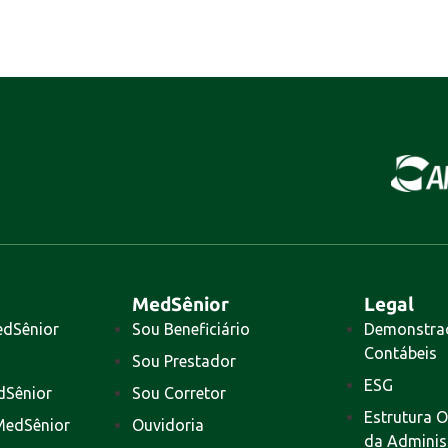
MedSênior
Legal
edSênior
Sou Beneficiário
Demonstra
Contábeis
Sou Prestador
ESG
dSênior
Sou Corretor
Estrutura O
MedSênior
Ouvidoria
da Adminis