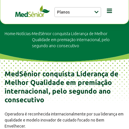
Planos
Conheça a MedSênior
Home
›
Notícias
›
MedSênior conquista Liderança de Melhor
Qualidade em premiação internacional, pelo
segundo ano consecutivo
Guia Médico
Unidades
MedSênior conquista Liderança de
Melhor Qualidade em premiação
Notícias
internacional, pelo segundo ano
consecutivo
Fale conosco
Operadora é reconhecida internacionalmente por sua liderança em
qualidade e modelo inovador de cuidado focado no Bem
Envelhecer.
Buscar