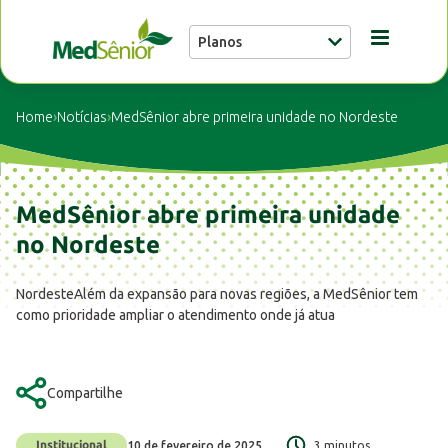
Planos
Conheça a MedSênior
Home
›
Notícias
›
MedSênior abre primeira unidade no Nordeste
Guia Médico
MedSênior abre primeira unidade
Unidades
no Nordeste
NordesteAlém da expansão para novas regiões, a MedSênior tem
Notícias
como prioridade ampliar o atendimento onde já atua
Fale conosco
Compartilhe
Institucional
10 de fevereiro de 2025
3 minutos
Buscar