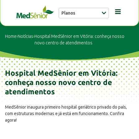
Planos
Conheça a MedSênior
Home
›
Notícias
›
Hospital MedSênior em Vitória: conheça nosso
novo centro de atendimentos
Guia Médico
Hospital MedSênior em Vitória:
Unidades
conheça nosso novo centro de
atendimentos
Notícias
MedSênior inaugura primeiro hospital geriátrico privado do país,
com estruturas modernas e já está em funcionamento. Confira
Fale conosco
agora!
Buscar