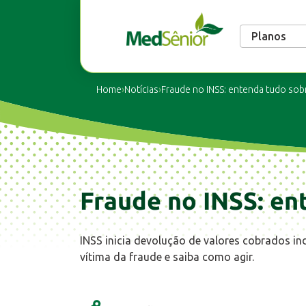
Planos
Home
›
Notícias
›
Fraude no INSS: entenda tudo sob
Fraude no INSS: en
INSS inicia devolução de valores cobrados in
vítima da fraude e saiba como agir.