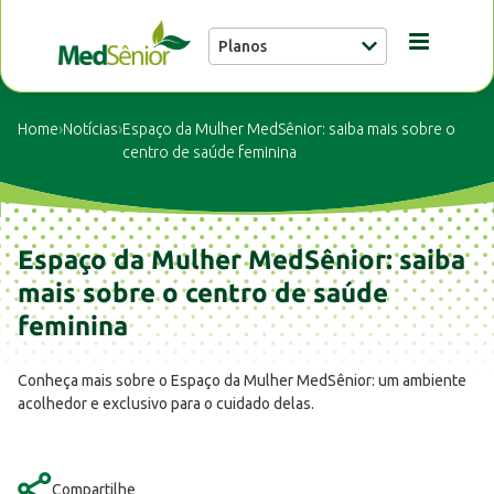
Planos
Conheça a MedSênior
Home
›
Notícias
›
Espaço da Mulher MedSênior: saiba mais sobre o
centro de saúde feminina
Guia Médico
Espaço da Mulher MedSênior: saiba
Unidades
mais sobre o centro de saúde
feminina
Notícias
Conheça mais sobre o Espaço da Mulher MedSênior: um ambiente
acolhedor e exclusivo para o cuidado delas.
Fale conosco
Compartilhe
Buscar