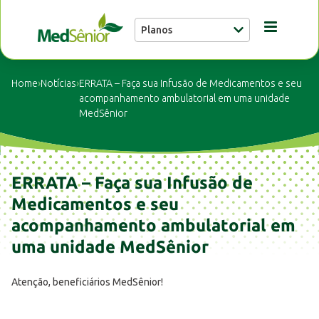
Planos
Conheça a MedSênior
Home
›
Notícias
›
ERRATA – Faça sua Infusão de Medicamentos e seu
acompanhamento ambulatorial em uma unidade
MedSênior
Guia Médico
Unidades
ERRATA – Faça sua Infusão de
Medicamentos e seu
Notícias
acompanhamento ambulatorial em
uma unidade MedSênior
Fale conosco
Atenção, beneficiários MedSênior!
Buscar