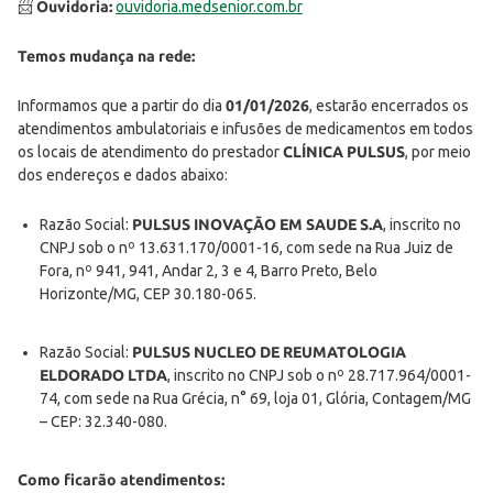
📨
Ouvidoria:
ouvidoria.medsenior.com.br
Temos mudança na rede:
Informamos que a partir do dia
01/01/2026
, estarão encerrados os
atendimentos ambulatoriais e infusões de medicamentos em todos
os locais de atendimento do prestador
CLÍNICA
PULSUS
, por meio
dos endereços e dados abaixo:
Razão Social:
PULSUS INOVAÇÃO EM SAUDE S.A
, inscrito no
CNPJ sob o nº 13.631.170/0001-16, com sede na Rua Juiz de
Fora, nº 941, 941, Andar 2, 3 e 4, Barro Preto, Belo
Horizonte/MG, CEP 30.180-065.
Razão Social:
PULSUS NUCLEO DE REUMATOLOGIA
ELDORADO LTDA
, inscrito no CNPJ sob o nº 28.717.964/0001-
74, com sede na Rua Grécia, n° 69, loja 01, Glória, Contagem/MG
– CEP: 32.340-080.
Como ficarão atendimentos: