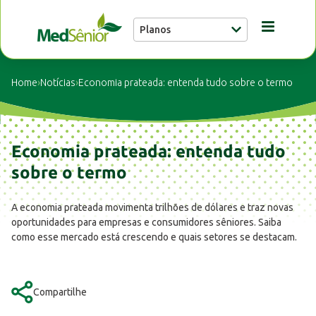
Planos
Conheça a MedSênior
Home
›
Notícias
›
Economia prateada: entenda tudo sobre o termo
Guia Médico
Economia prateada: entenda tudo
Unidades
sobre o termo
A economia prateada movimenta trilhões de dólares e traz novas
Notícias
oportunidades para empresas e consumidores sêniores. Saiba
como esse mercado está crescendo e quais setores se destacam.
Fale conosco
Compartilhe
Buscar