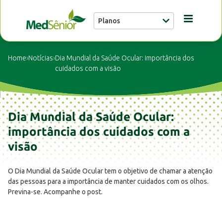
Planos
Conheça a MedSênior
Home
›
Notícias
›
Dia Mundial da Saúde Ocular: importância dos
cuidados com a visão
Guia Médico
Dia Mundial da Saúde Ocular:
Unidades
importância dos cuidados com a
visão
Notícias
O Dia Mundial da Saúde Ocular tem o objetivo de chamar a atenção
das pessoas para a importância de manter cuidados com os olhos.
Fale conosco
Previna-se. Acompanhe o post.
Buscar