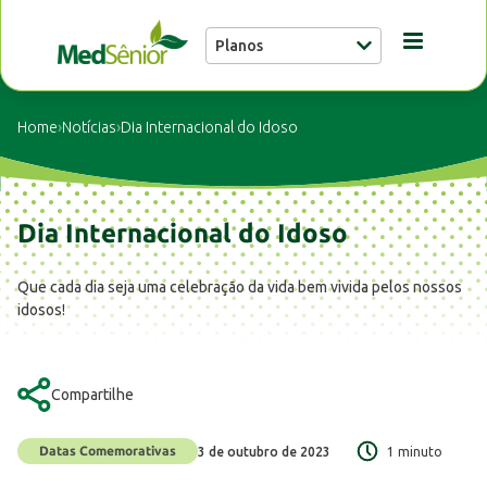
Planos
Conheça a MedSênior
Home
›
Notícias
›
Dia Internacional do Idoso
Guia Médico
Dia Internacional do Idoso
Unidades
Que cada dia seja uma celebração da vida bem vivida pelos nossos
idosos!
Notícias
Compartilhe
Fale conosco
Datas Comemorativas
3 de outubro de 2023
1 minuto
Buscar