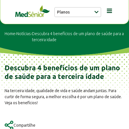
Planos
Conheça a MedSênior
Home
›
Notícias
›
Descubra 4 benefícios de um plano de saúde para a
terceira idade
Guia Médico
Descubra 4 benefícios de um plano
Unidades
de saúde para a terceira idade
Notícias
Na terceira idade, qualidade de vida e saúde andam juntas. Para
curtir de forma segura, a melhor escolha é por um plano de saúde.
Veja os benefícios!
Fale conosco
Compartilhe
Buscar