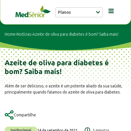
Planos
Conheça a MedSênior
Home
›
Notícias
›
Azeite de oliva para diabetes é bom? Saiba mais!
Guia Médico
Azeite de oliva para diabetes é
Unidades
bom? Saiba mais!
Além de ser delicioso, o azeite é um potente aliado da sua saúde,
Notícias
principalmente quando falamos do azeite de oliva para diabetes.
Fale conosco
Compartilhe
Institucional
14 de setembro de 2021
3 minutos
Buscar