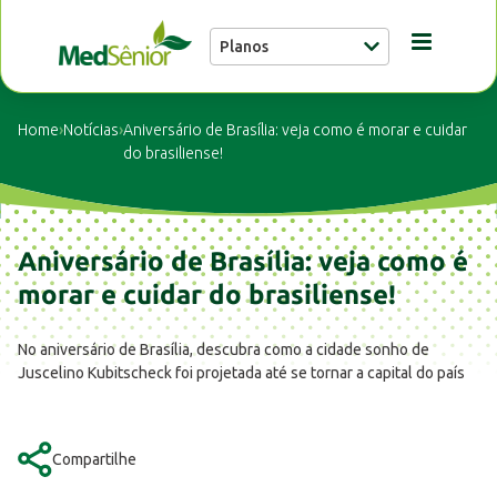
Planos
Conheça a MedSênior
Home
›
Notícias
›
Aniversário de Brasília: veja como é morar e cuidar
do brasiliense!
Guia Médico
Aniversário de Brasília: veja como é
Unidades
morar e cuidar do brasiliense!
Notícias
No aniversário de Brasília, descubra como a cidade sonho de
Juscelino Kubitscheck foi projetada até se tornar a capital do país
Fale conosco
Compartilhe
Buscar