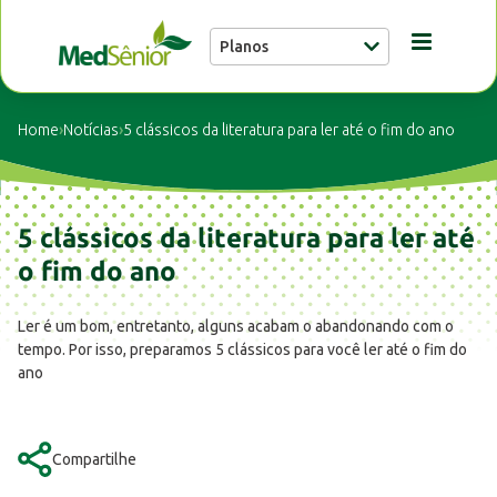
Planos
Conheça a MedSênior
Home
›
Notícias
›
5 clássicos da literatura para ler até o fim do ano
Guia Médico
5 clássicos da literatura para ler até
Unidades
o fim do ano
Ler é um bom, entretanto, alguns acabam o abandonando com o
Notícias
tempo. Por isso, preparamos 5 clássicos para você ler até o fim do
ano
Fale conosco
Compartilhe
Buscar