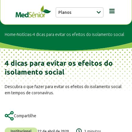
Planos
Conheça a MedSênior
Home
›
Notícias
›
4 dicas para evitar os efeitos do isolamento social
Guia Médico
4 dicas para evitar os efeitos do
Unidades
isolamento social
Descubra o que fazer para evitar os efeitos do isolamento social
Notícias
em tempos de coronavírus.
Fale conosco
Compartilhe
Institucional
22 de abril de 2020
3 minutos
Buscar