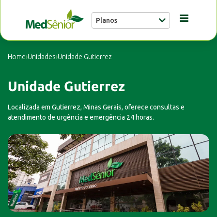
Planos
Conheça a MedSênior
Home
›
Unidades
›
Unidade Gutierrez
Guia Médico
Unidade Gutierrez
Localizada em Gutierrez, Minas Gerais, oferece consultas e
Unidades
atendimento de urgência e emergência 24 horas.
Notícias
Fale conosco
Buscar