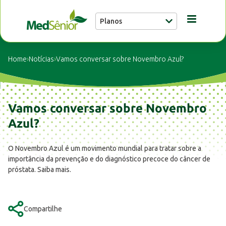
Planos
Conheça a MedSênior
Home
›
Notícias
›
Vamos conversar sobre Novembro Azul?
Guia Médico
Vamos conversar sobre Novembro
Unidades
Azul?
O Novembro Azul é um movimento mundial para tratar sobre a
Notícias
importância da prevenção e do diagnóstico precoce do câncer de
próstata. Saiba mais.
Fale conosco
Compartilhe
Buscar