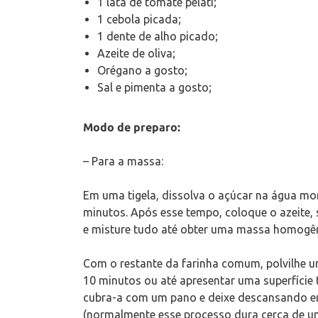
1 lata de tomate pelati;
1 cebola picada;
1 dente de alho picado;
Azeite de oliva;
Orégano a gosto;
Sal e pimenta a gosto;
Modo de preparo:
– Para a massa:
Em uma tigela, dissolva o açúcar na água mor
minutos. Após esse tempo, coloque o azeite, 
e misture tudo até obter uma massa homogê
Com o restante da farinha comum, polvilhe
10 minutos ou até apresentar uma superfície 
cubra-a com um pano e deixe descansando e
(normalmente esse processo dura cerca de u