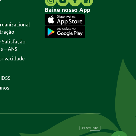
Baixe nosso App
rganizacional
tração
 Satisfação
os – ANS
 privacidade
 IDSS
lanos