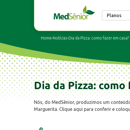
Planos
Home
›
Notícias
›
Dia da Pizza: como fazer em casa?
Dia da Pizza: como 
Nós, do MedSênior, produzimos um conteúdo 
Marguerita. Clique aqui para conferir e colo