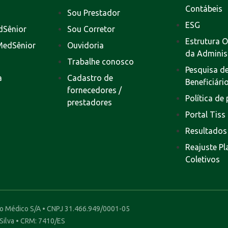
Contábeis
Sou Prestador
ESG
dSênior
Sou Corretor
Estrutura O
MedSênior
Ouvidoria
da Adminis
Trabalhe conosco
Pesquisa de
a
Cadastro de
Beneficiári
fornecedores /
Política de
prestadores
Portal Tiss
Resultados
Reajuste P
Coletivos
to Médico S/A • CNPJ 31.466.949/0001-05
 Silva • CRM: 7410/ES