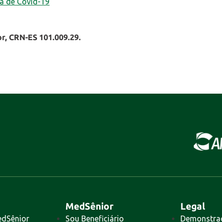
a de Covid-19
r, CRN-ES 101.009.29.
MedSênior
Legal
edSênior
Sou Beneficiário
Demonstra