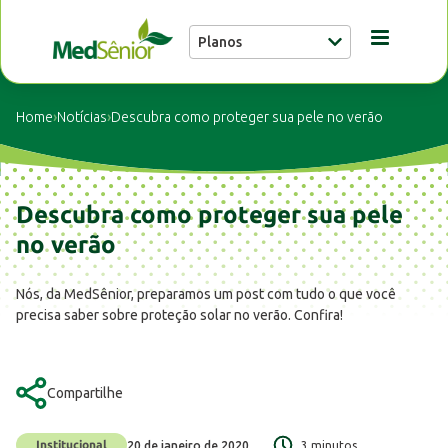
Planos
Conheça a MedSênior
Home
›
Notícias
›
Descubra como proteger sua pele no verão
Guia Médico
Descubra como proteger sua pele
Unidades
no verão
Nós, da MedSênior, preparamos um post com tudo o que você
Notícias
precisa saber sobre proteção solar no verão. Confira!
Fale conosco
Compartilhe
Institucional
20 de janeiro de 2020
3 minutos
Buscar