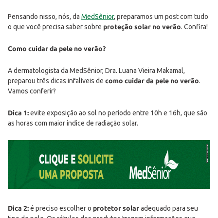
Pensando nisso, nós, da
MedSênior
, preparamos um post com tudo
o que você precisa saber sobre
proteção solar no verão
. Confira!
Como cuidar da pele no verão?
A dermatologista da MedSênior, Dra. Luana Vieira Makamal,
preparou três dicas infalíveis de
como cuidar da pele no verão
.
Vamos conferir?
Dica 1:
evite exposição ao sol no período entre 10h e 16h, que são
as horas com maior índice de radiação solar.
Dica 2:
é preciso escolher o
protetor solar
adequado para seu